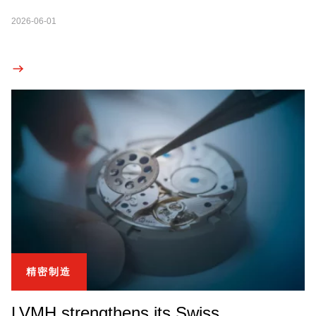
2026-06-01
精密制造
LVMH strengthens its Swiss