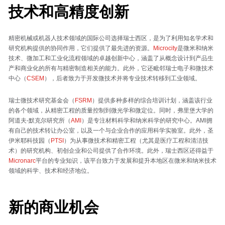
技术和高精度创新
精密机械或机器人技术领域的国际公司选择瑞士西区，是为了利用知名学术和
研究机构提供的协同作用，它们提供了最先进的资源。
Microcity
是微米和纳米
技术、微加工和工业化流程领域的卓越创新中心，涵盖了从概念设计到产品生
产和商业化的所有与精密制造相关的能力。此外，它还毗邻瑞士电子和微技术
中心（
CSEM
），后者致力于开发微技术并将专业技术转移到工业领域。
瑞士微技术研究基金会（
FSRM
）提供多种多样的综合培训计划，涵盖该行业
的各个领域，从精密工程的质量控制到微光学和微定位。同时，弗里堡大学的
阿道夫-默克尔研究所（
AMI
）是专注材料科学和纳米科学的研究中心。AMI拥
有自己的技术转让办公室，以及一个与企业合作的应用科学实验室。此外，圣
伊米耶科技园（
PTSI
）为从事微技术和精密工程（尤其是医疗工程和清洁技
术）的研究机构、初创企业和公司提供了合作环境。此外，瑞士西区还得益于
Micronarc
平台的专业知识，该平台致力于发展和提升本地区在微米和纳米技术
领域的科学、技术和经济地位。
新的商业机会